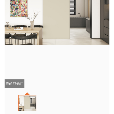
尊尚谷仓门