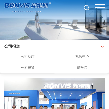
公司报道
公司动态
视频中心
公司报道
商学院