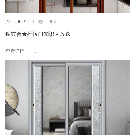
2021-06-29
1900
钛镁合金推拉门知识大放送
查看详情