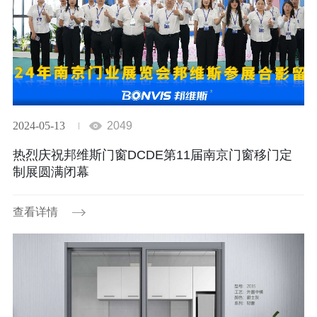
2024-05-13
2049
热烈庆祝邦维斯门窗DCDE第11届南京门窗移门定
制展圆满闭幕
查看详情