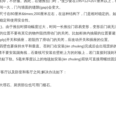
，不舒服。因此，在做推拉门时，*度少要在195+12=207厘米以上，有足够
一久，门与墙面的缝隙(gap)会变大。
尺寸在80厘米&times;200厘米左右，在这种结构下，门是相对稳定的。
稳定和使用安全性。
道盒)。由于推拉时摆动幅度过大，时间一长推拉门容易变形，变形后门就无法
置不要有其它的物件阻挡滑动门的关闭。比如柜体内抽屉的位置要避开推
er supply)开关和插座，若阻挡了滑动门的关闭，应改动开关和插座的位置。
要保持水平和垂直。否则门在安装(ān zhuāng)完成后会出现歪斜
sition )请不要安装踢角线，石膏线可安装在壁柜上方的封板上，若门直接到
轨。5毫米厚度以上的地毯如安装(ān zhuāng)双轨可直接用螺丝
客厅以及卧室和客厅之间,解决办法如下：
板或大理石。厨房部位也可用门槛石。