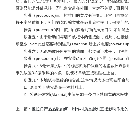
明，当门的*度低于1.95米时，不管人的身*是多少，都会感觉很压抑
否则只能是外部悬挂，即轨道盒露在外面，肯定不美观，而且时间
步骤（procedure)三：推拉门的宽度有讲究。正常门的黄金
持不变的前提下，将门的宽度缩窄或多做几扇推拉门，保持门的
步骤（procedure)四：慎用由落地到顶的推拉门(明吊轨
步骤五：由于滑动门与墙壁或柜体两侧接触，因此，在接触的位
壁至少15cm此处还要特别注意(attention)墙上的电源(pow
步骤六：无论您做任何材料的地面，都要保证水平，门洞的四壁也
步骤（procedure)七：在安装(ān zhuāng)位置（po
步骤八：5毫米厚度以下的地毯将所在位置的地毯裁掉直接粘贴下
事先放置3-5毫米厚的木条，以便将单轨直接粘贴在上面。
步骤九：木地板与瓷砖的结合处,这种情况大多出现在阳台与
1、尽量将下轨安装在一种材料上。
2、将两种材料(Material)中间另加一条与下轨同宽的木
上一篇：
推拉门产品品质如何，制作材质是起到直接影响作用的