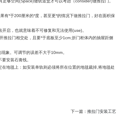
空间(Space)做轨道盒才可以考虑（consider)做推拉门。
如果有*于200厘米的*度，甚至更*的情况下做推拉门，好在面积保
开启，也就意味着不可修复和无法使用(use)。
拉门相交处，且要*于底板至少1cm;折门柜体内的抽屉距侧
的现象。可调节的误差不大于10mm。
顶则不要安装石膏线。
固定在地毯上：如安装单轨则必须将所在位置的地毯裁掉,将地毯处
下一篇：
推拉门安装工艺